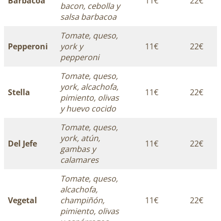
Barbacoa
11€
22€
bacon, cebolla y
salsa barbacoa
Tomate, queso,
Pepperoni
york y
11€
22€
pepperoni
Tomate, queso,
york, alcachofa,
Stella
11€
22€
pimiento, olivas
y huevo cocido
Tomate, queso,
york, atún,
Del Jefe
11€
22€
gambas y
calamares
Tomate, queso,
alcachofa,
Vegetal
champiñón,
11€
22€
pimiento, olivas