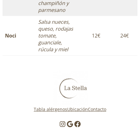
champiñón y
parmesano
Salsa nueces,
queso, rodajas
Noci
tomate,
12€
24€
guanciale,
rúcula y miel
Tabla alérgenos
Ubicación
Contacto
Instagram
Google
Facebook