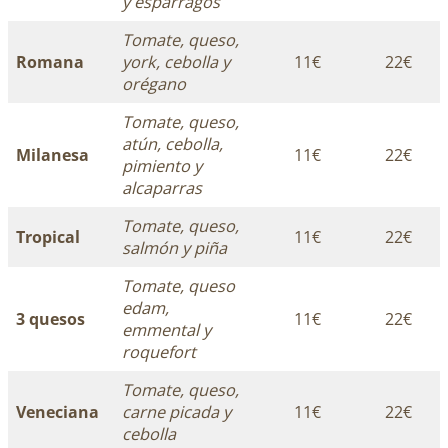
y espárragos
Tomate, queso,
Romana
york, cebolla y
11€
22€
orégano
Tomate, queso,
atún, cebolla,
Milanesa
11€
22€
pimiento y
alcaparras
Tomate, queso,
Tropical
11€
22€
salmón y piña
Tomate, queso
edam,
3 quesos
11€
22€
emmental y
roquefort
Tomate, queso,
Veneciana
carne picada y
11€
22€
cebolla