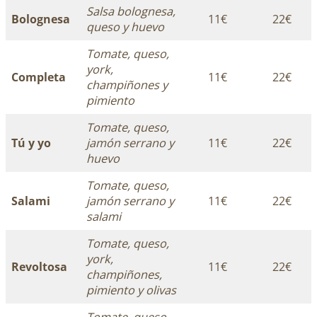
Salsa bolognesa,
Bolognesa
11€
22€
queso y huevo
Tomate, queso,
york,
Completa
11€
22€
champiñones y
pimiento
Tomate, queso,
Tú y yo
jamón serrano y
11€
22€
huevo
Tomate, queso,
Salami
jamón serrano y
11€
22€
salami
Tomate, queso,
york,
Revoltosa
11€
22€
champiñones,
pimiento y olivas
Tomate, queso,