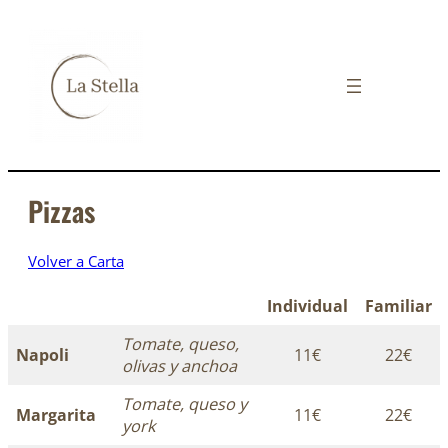
Pizzas
Volver a Carta
Individual
Familiar
Tomate, queso,
Napoli
11€
22€
olivas y anchoa
Tomate, queso y
Margarita
11€
22€
york